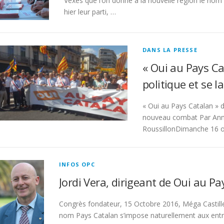
Vexés que l’on donne à la nouvelle région le nom 
hier leur parti, …
DANS LA PRESSE
« Oui au Pays Ca
politique et se
« Oui au Pays Catalan » d
nouveau combat Par Anne
RoussillonDimanche 16 o
INFOS OPC
Jordi Vera, dirigeant de Oui au P
Congrès fondateur, 15 Octobre 2016, Méga Castille
nom Pays Catalan s’impose naturellement aux ent