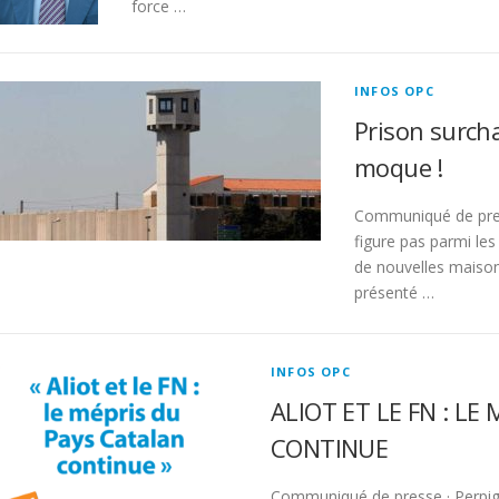
force …
INFOS OPC
Prison surcha
moque !
Communiqué de pres
figure pas parmi les
de nouvelles maisons
présenté …
INFOS OPC
ALIOT ET LE FN : L
CONTINUE
Communiqué de presse · Perpign