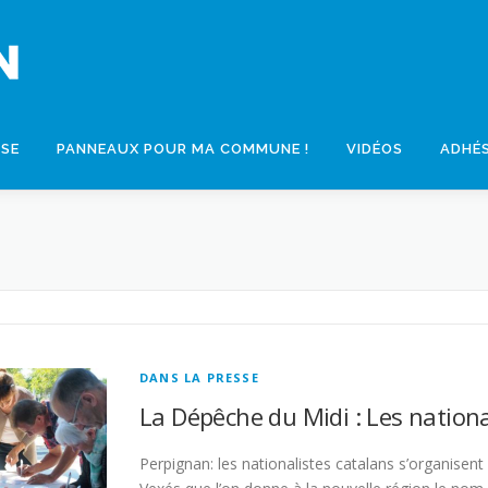
SSE
PANNEAUX POUR MA COMMUNE !
VIDÉOS
ADHÉ
DANS LA PRESSE
La Dépêche du Midi : Les nationa
Perpignan: les nationalistes catalans s’organisen