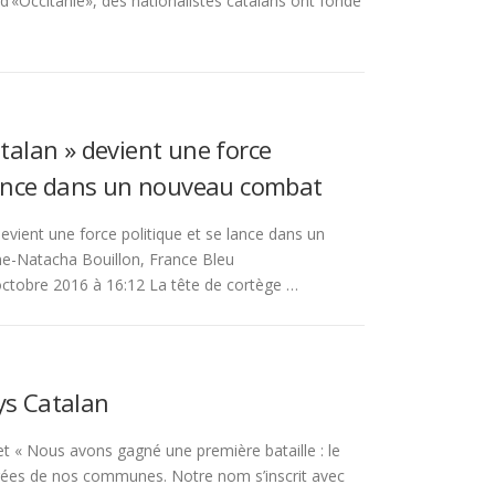
d’«Occitanie», des nationalistes catalans ont fondé
talan » devient une force
 lance dans un nouveau combat
evient une force politique et se lance dans un
-Natacha Bouillon, France Bleu
ctobre 2016 à 16:12 La tête de cortège …
ays Catalan
t « Nous avons gagné une première bataille : le
rées de nos communes. Notre nom s’inscrit avec