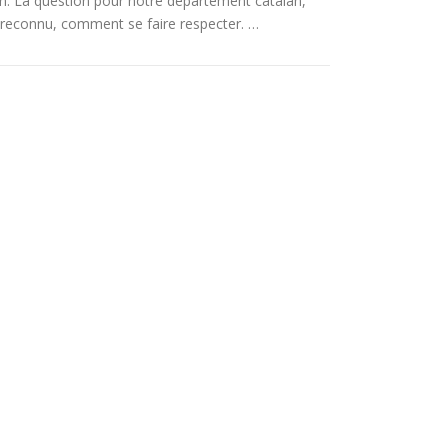
an. La question pour notre département catalan,
reconnu, comment se faire respecter. …