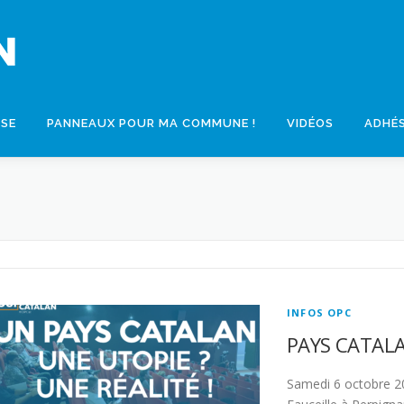
SSE
PANNEAUX POUR MA COMMUNE !
VIDÉOS
ADHÉ
INFOS OPC
PAYS CATALA
Samedi 6 octobre 20