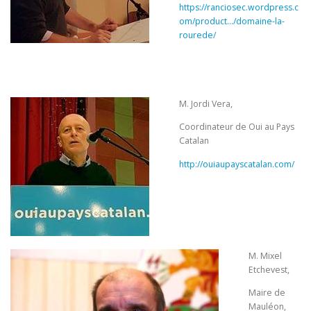
https://ranciosec.wordpress.c
om/product…/domaine-la-
rourede/
M. Jordi Vera,
Coordinateur de Oui au Pays
Catalan
http://ouiaupayscatalan.com/
M. Mixel
Etchevest,
Maire de
Mauléon,