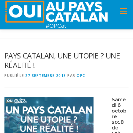
Menu
ACCUEIL
INFOS
DANS LA PRESSE
PAYS CATALAN, UNE UTOPIE ? UNE
RÉALITÉ !
PANNEAUX POUR MA COMMUNE !
VIDÉOS
PUBLIÉ LE
27 SEPTEMBRE 2018
PAR
OPC
ADHÉSION
CHARTE DE VALEURS
STATUTS
Same
di 6
octob
re
2018
de