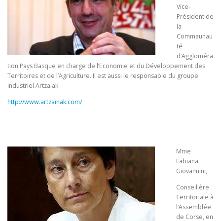
Vice-
Président de
la
Commaunau
té
d’Aggloméra
tion Pays Basque en charge de l’Economie et du Développement des
Territoires et de l’Agriculture. Il est aussi le responsable du groupe
industriel Artzaiak.
http://www.artzainak.com/
Mme
Fabiana
Giovannini,
Conseillère
Territoriale à
l’Assemblée
de Corse, en