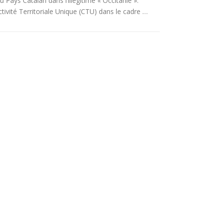
u Pays Catalan dans l’illégitime « Occitanie ».
ivité Territoriale Unique (CTU) dans le cadre …