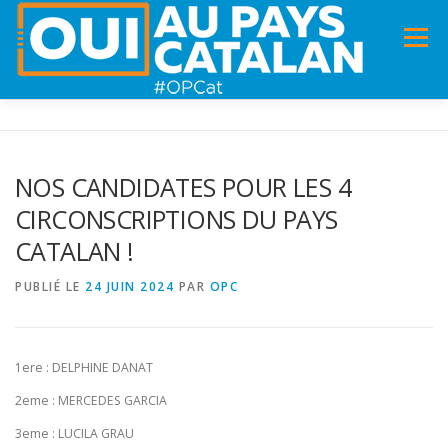
Menu
ACCUEIL
INFOS
DANS LA PRESSE
NOS CANDIDATES POUR LES 4
CIRCONSCRIPTIONS DU PAYS
PANNEAUX POUR MA COMMUNE !
VIDÉOS
CATALAN !
PUBLIÉ LE
24 JUIN 2024
PAR
OPC
ADHÉSION
CHARTE DE VALEURS
STATUTS
1ere : DELPHINE DANAT
2eme : MERCEDES GARCIA
3eme : LUCILA GRAU