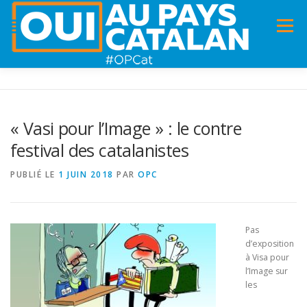
Menu
ACCUEIL
INFOS
DANS LA PRESSE
« Vasi pour l’Image » : le contre
festival des catalanistes
PANNEAUX POUR MA COMMUNE !
VIDÉOS
PUBLIÉ LE
1 JUIN 2018
PAR
OPC
ADHÉSION
CHARTE DE VALEURS
STATUTS
Pas
d’exposition
à Visa pour
l’Image sur
les