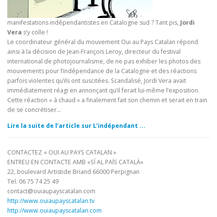
manifestations indépendantistes en Catalogne sud ? Tant pis,
Jordi
Vera
s’y colle !
Le coordinateur général du mouvement Oui au Pays Catalan répond
ainsi à la décision de Jean-François Leroy, directeur du festival
international de photojournalisme, de ne pas exhiber les photos des
mouvements pour l’indépendance de la Catalogne et des réactions
parfois violentes qu’ils ont suscitées. Scandalisé, Jordi Vera avait
immédiatement réagi en annonçant qu’il ferait lui-même l’exposition.
Cette réaction « à chaud » a finalement fait son chemin et serait en train
de se concrétiser…
Lire la suite de l’article sur L’indépendant …
CONTACTEZ « OUI AU PAYS CATALAN »
ENTREU EN CONTACTE AMB «SÍ AL PAÍS CATALÀ»
22, boulevard Artistide Briand 66000 Perpignan
Tel. 06 75 74 25 49
contact@ouiaupayscatalan.com
http://www.ouiaupayscatalan.tv
http://www.ouiaupayscatalan.com