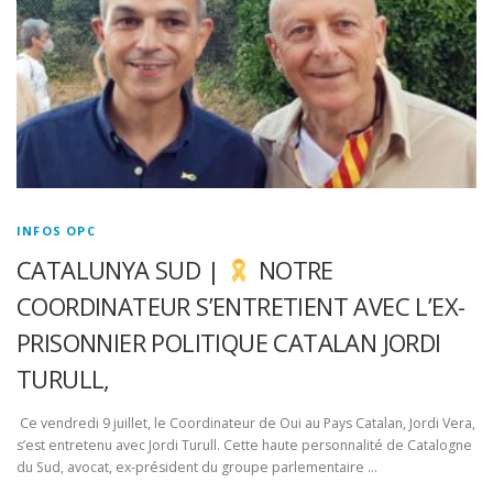
INFOS OPC
CATALUNYA SUD |
NOTRE
COORDINATEUR S’ENTRETIENT AVEC L’EX-
PRISONNIER POLITIQUE CATALAN JORDI
TURULL,
Ce vendredi 9 juillet, le Coordinateur de Oui au Pays Catalan, Jordi Vera,
s’est entretenu avec Jordi Turull. Cette haute personnalité de Catalogne
du Sud, avocat, ex-président du groupe parlementaire …