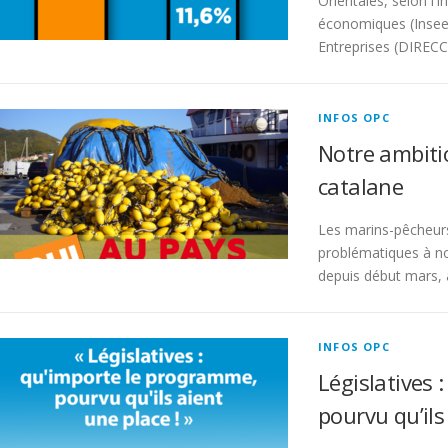
Orientales, selon l’I
économiques (Insee)
Entreprises (DIRECC
INFOS OPC
Notre ambiti
catalane
Les marins-pêcheurs
problématiques à no
depuis début mars, à
INFOS OPC
Législatives 
pourvu qu’ils