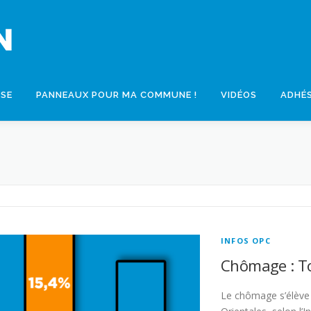
SSE
PANNEAUX POUR MA COMMUNE !
VIDÉOS
ADHÉ
INFOS OPC
Chômage : To
Le chômage s’élève 