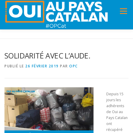
Menu
ACCUEIL
INFOS
DANS LA PRESSE
SOLIDARITÉ AVEC L’AUDE.
PANNEAUX POUR MA COMMUNE !
VIDÉOS
PUBLIÉ LE
26 FÉVRIER 2019
PAR
OPC
ADHÉSION
CHARTE DE VALEURS
STATUTS
Depuis 15
jours les
adhérents
de Oui au
Pays Catalan
ont
récupéré