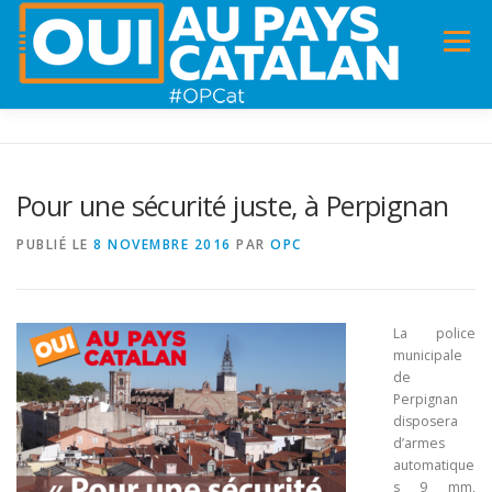
Menu
ACCUEIL
INFOS
DANS LA PRESSE
Pour une sécurité juste, à Perpignan
PANNEAUX POUR MA COMMUNE !
VIDÉOS
PUBLIÉ LE
8 NOVEMBRE 2016
PAR
OPC
ADHÉSION
CHARTE DE VALEURS
STATUTS
La police
municipale
de
Perpignan
disposera
d’armes
automatique
s 9 mm,