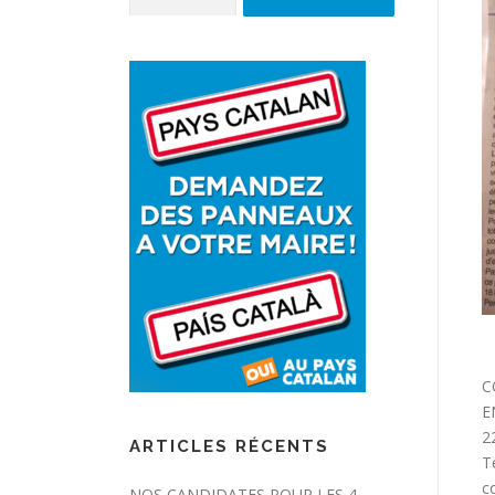
C
E
2
ARTICLES RÉCENTS
T
c
NOS CANDIDATES POUR LES 4