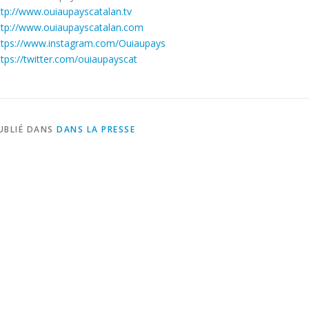
ttp://www.ouiaupayscatalan.tv
ttp://www.ouiaupayscatalan.com
ttps://www.instagram.com/Ouiaupays
ttps://twitter.com/ouiaupayscat
UBLIÉ DANS
DANS LA PRESSE