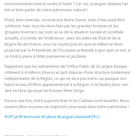
nos monuments sont-ils voués à l’oubli ? Car oui, la langue catalane fait
bel et bien partie de notre patrimoine culturel !
Il faut, bien entendu, reconstruire Notre-Dame, mais il faut aussi être
cohérent. Avec tous les dons faits par les grandes fortunes et les
groupes financiers qui sont, au vu de la situation sociale et sociétale
actuelle, à la limite de l’indécence ; avec les aides de l’Etat et de la
Région Île-de-France, nous ne voyons pas en quoi le million et demi
proposé par la Présidente de l’Occitanie prétende à quoi que ce soit, si
ce n’est à plaire à l’élite parisienne et jacobine.
Rappelons que les subventions de l’Office Public de la Langue Basque
s’élèvent à 4 millions d’euros et qu’il dispose d’une structure totalement
indépendante de la Région, ce qui ne sera pas notre cas puisque nos
futurs locaux d’Office appartiendront à la Région. Il ne faudra donc rien
dire ou faire qui pourrait froisser Mme Delga.
Encore une fois, notre pays est lésé et les Catalans sont muselés. Nous
voulons être reconnus et respectés nous aussi dans notre patrimoine !
#OPCat
#Patrimoine
#Culture
#LangueCatalane
#OPLC