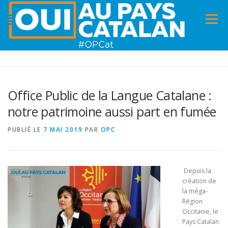
Menu
ACCUEIL
INFOS
DANS LA PRESSE
Office Public de la Langue Catalane :
notre patrimoine aussi part en fumée
PANNEAUX POUR MA COMMUNE !
VIDÉOS
PUBLIÉ LE
7 MAI 2019
PAR
OPC
ADHÉSION
CHARTE DE VALEURS
STATUTS
Depuis la
création de
la méga-
Région
Occitanie, le
Pays Catalan