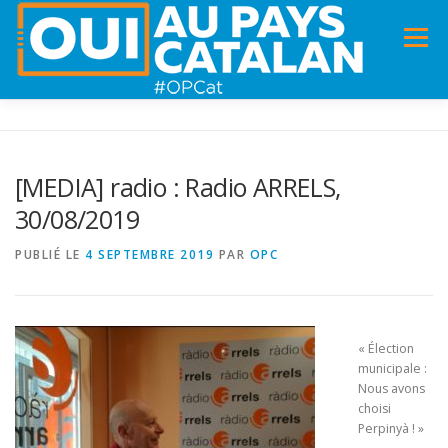
Menu
ACCUEIL
INFOS
DANS LA PRESSE
[MEDIA] radio : Radio ARRELS,
30/08/2019
PANNEAUX POUR MA COMMUNE !
VIDÉOS
PUBLIÉ LE
4 SEPTEMBRE 2019
PAR
OPC
ADHÉSION
CHARTE DE VALEURS
STATUTS
« Élection
municipale :
Nous avons
choisi
Perpinyà ! »