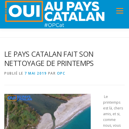
Menu
ACCUEIL
INFOS
DANS LA PRESSE
LE PAYS CATALAN FAIT SON
NETTOYAGE DE PRINTEMPS
PANNEAUX POUR MA COMMUNE !
VIDÉOS
PUBLIÉ LE
7 MAI 2019
PAR
OPC
ADHÉSION
CHARTE DE VALEURS
STATUTS
Le
printemps
est là, chers
amis, et si,
comme
nous, vous