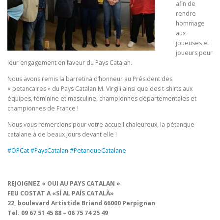
afin de
rendre
hommage
aux
joueuses et
joueurs pour
leur engagement en faveur du Pays Catalan.
Nous avons remis la barretina d’honneur au Président des
« petancaires » du Pays Catalan M. Virgili ainsi que des t-shirts aux
équipes, féminine et masculine, championnes départementales et
championnes de France !
Nous vous remercions pour votre accueil chaleureux, la pétanque
catalane à de beaux jours devant elle !
#
OPCat
#
PaysCatalan
#
PetanqueCatalane
REJOIGNEZ « OUI AU PAYS CATALAN »
FEU COSTAT A «SÍ AL PAÍS CATALÀ»
22, boulevard Artistide Briand 66000 Perpignan
Tel. 09 67 51 45 88 – 06 75 74 25 49