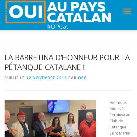
Menu
ACCUEIL
INFOS
DANS LA PRESSE
LA BARRETINA D’HONNEUR POUR LA
PÉTANQUE CATALANE !
PANNEAUX POUR MA COMMUNE !
VIDÉOS
PUBLIÉ LE
12 NOVEMBRE 2019
PAR
OPC
ADHÉSION
CHARTE DE VALEURS
STATUTS
Hier nous
étions à
Perpinyà au
Club de
Petanque
Saint Martin