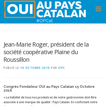
Menu
ACCUEIL
INFOS
DANS LA PRESSE
Jean-Marie Roger, président de la
société coopérative Plaine du
PANNEAUX POUR MA COMMUNE !
VIDÉOS
Roussillon
PUBLIÉ LE
16 OCTOBRE 2016
PAR
OPC
ADHÉSION
CHARTE DE VALEURS
STATUTS
Congrès Fondateur OUI au Pays Catalan 15 Octobre
2016
« La lisibilité de tous nos produits et de notre gastronomie doit être
associée à une marque de qualité : Pays Catalan. En confortant notre