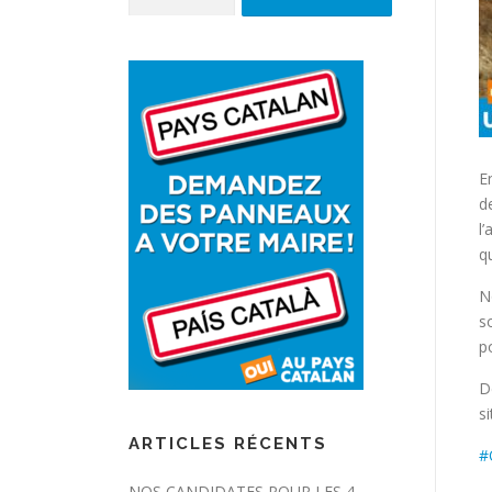
E
d
l
q
N
s
p
D
s
ARTICLES RÉCENTS
#
NOS CANDIDATES POUR LES 4