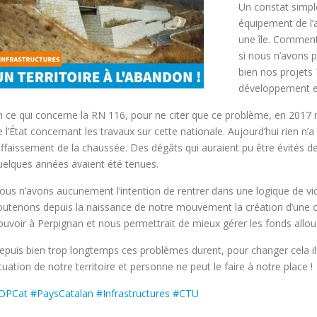
Un constat simple
équipement de l’a
une île. Comment
si nous n’avons 
bien nos projets 
développement es
n ce qui concerne la RN 116, pour ne citer que ce problème, en 2017
e l’État concernant les travaux sur cette nationale. Aujourd’hui rien n
’affaissement de la chaussée. Des dégâts qui auraient pu être évités de
uelques années avaient été tenues.
ous n’avons aucunement l’intention de rentrer dans une logique de vic
outenons depuis la naissance de notre mouvement la création d’une colle
ouvoir à Perpignan et nous permettrait de mieux gérer les fonds alloués
epuis bien trop longtemps ces problèmes durent, pour changer cela il n
ituation de notre territoire et personne ne peut le faire à notre place !
OPCat
#
PaysCatalan
#
Infrastructures
#
CTU