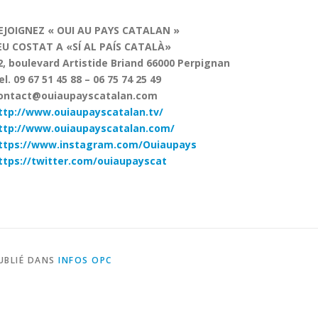
EJOIGNEZ « OUI AU PAYS CATALAN »
EU COSTAT A «SÍ AL PAÍS CATALÀ»
2, boulevard Artistide Briand 66000 Perpignan
el. 09 67 51 45 88 – 06 75 74 25 49
ontact@ouiaupayscatalan.com
ttp://www.ouiaupayscatalan.tv/
ttp://www.ouiaupayscatalan.com/
ttps://www.instagram.com/Ouiaupays
ttps://twitter.com/ouiaupayscat
UBLIÉ DANS
INFOS OPC