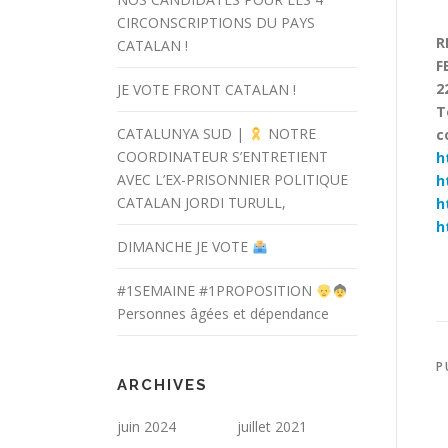
CIRCONSCRIPTIONS DU PAYS
R
CATALAN !
F
2
JE VOTE FRONT CATALAN !
T
CATALUNYA SUD |
NOTRE
c
COORDINATEUR S’ENTRETIENT
h
AVEC L’EX-PRISONNIER POLITIQUE
h
CATALAN JORDI TURULL,
h
h
DIMANCHE JE VOTE
#1SEMAINE #1PROPOSITION
Personnes âgées et dépendance
P
ARCHIVES
juin 2024
juillet 2021