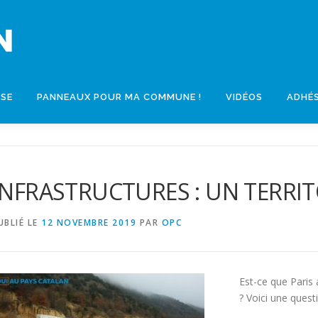
SSE
PANNEAUX POUR MA COMMUNE !
VIDÉOS
ADHÉ
INFRASTRUCTURES : UN TERRIT
UBLIÉ LE
12 NOVEMBRE 2019
PAR
OPC
Est-ce que Paris
? Voici une ques