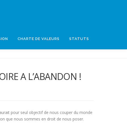
SION
CHARTE DE VALEURS
STATUTS
OIRE A L’ABANDON !
 aurait pour seul objectif de nous couper du monde
tion que nous sommes en droit de nous poser.