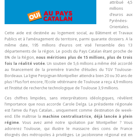
attribué 4,5
millions
d’euros aux
Pyrénées-
Orientales.
Cette aide est destinée au logement social, au Bâtiment et Travaux
Publics et à l’aménagement du territoire, parmi quarante dossiers. A la
même date, 195 millions d’euros ont visé l’ensemble des 13
départements de la région. Le poids du Pays Catalan étant proche de
8% de la Région,
nous méritions plus de 15 millions, plus de trois
fois la réalité votée
. Un soutien de 5,6 millions a même été accordé
au financement de la première tranche d’études du TGV Toulouse-
Bordeaux. La ligne Perpignan-Montpellier attendra bien 20 ou 30 ans de
plus ! Plus fort encore, l’Ecole vétérinaire de Toulouse a reçu 4,9 millions
et l’Institut de recherche technologique de Toulouse 3,9 millions.
Ces chiffres limpides, sans interprétations idéologiques, révèlent
l’importance que nous accorde Carole Delga. La présidente régionale
est l’amie du Pays Catalan… uniquement comme destination de week-
end. Elle maîtrise la
machine centralisatrice, déjà lancée à plein
régime
. Vous avez aimé notre spoliation par Montpellier ? Vous
adorerez Toulouse, qui illustre le massacre des coins de France
éloignés des métropoles à privilèges. Le jacobinisme régional est en