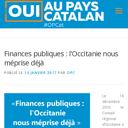
Menu
ACCUEIL
INFOS
DANS LA PRESSE
Finances publiques : l’Occitanie nous
méprise déjà
PANNEAUX POUR MA COMMUNE !
VIDÉOS
PUBLIÉ LE
13 JANVIER 2017
PAR
OPC
ADHÉSION
CHARTE DE VALEURS
STATUTS
Le 16
décembre
2016, le
Conseil
régional
d’Occitanie a