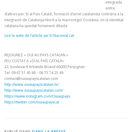
integrada
entre
d’altres per ‘Sí al País Català’, formació d’arrel catalanista contrària a la
integració de Catalunya Nord a la macroregió Occitània, on la identitat
catalana ha quedat fortament diluïda.
Lire la suite de l’article sur El Nacional.cat
REJOIGNEZ « OUI AU PAYS CATALAN »
FEU COSTAT A «SÍ AL PAÍS CATALÀ»
22, boulevard Artistide Briand 66000 Perpignan
Tel. 09 67 51 45 88 – 06 75 74 25 49
contact@ouiaupayscatalan.com
http://www.ouiaupayscatalan.tv/
http://www.ouiaupayscatalan.com/
https://www.instagram.com/Ouiaupays
https://twitter.com/ouiaupayscat
PUBLIÉ DANS
DANS LA PRESSE