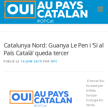
Menu
ACCUEIL
INFOS
DANS LA PRESSE
Catalunya Nord: Guanya Le Pen i ‘Sí al
País Català’ queda tercer
PANNEAUX POUR MA COMMUNE !
VIDÉOS
PUBLIÉ LE
14 JUIN 2019
PAR
OPC
ADHÉSION
CHARTE DE VALEURS
STATUTS
El tercer lloc
ha estat per
la llista
Europa-
Ecologia-Els
Verds,