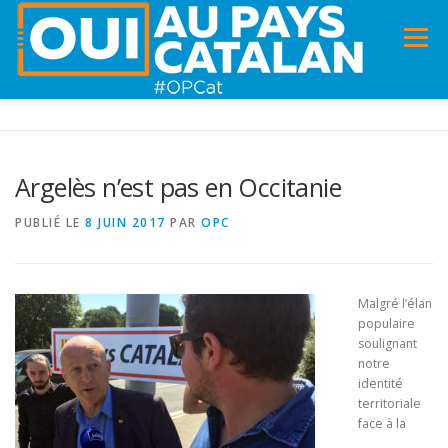
Menu
ACCUEIL
INFOS
DANS LA PRESSE
Argelès n’est pas en Occitanie
PANNEAUX POUR MA COMMUNE !
VIDÉOS
PUBLIÉ LE
8 JUIN 2017
PAR
OPC
ADHÉSION
CHARTE DE VALEURS
STATUTS
Malgré l’élan
populaire
soulignant
notre
identité
territoriale
face à la