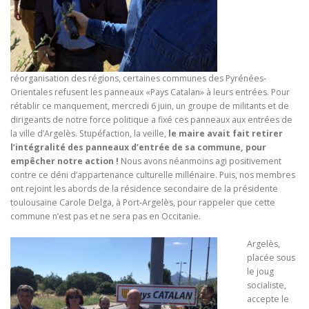
réorganisation des régions, certaines communes des Pyrénées-
Orientales refusent les panneaux «Pays Catalan» à leurs entrées. Pour
rétablir ce manquement, mercredi 6 juin, un groupe de militants et de
dirigeants de notre force politique a fixé ces panneaux aux entrées de
la ville d’Argelès. Stupéfaction, la veille,
le maire avait fait retirer
l’intégralité des panneaux d’entrée de sa commune, pour
empêcher notre action !
Nous avons néanmoins agi positivement
contre ce déni d’appartenance culturelle millénaire. Puis, nos membres
ont rejoint les abords de la résidence secondaire de la présidente
toulousaine Carole Delga, à Port-Argelès, pour rappeler que cette
commune n’est pas et ne sera pas en Occitanie.
Argelès,
placée sous
le joug
socialiste,
accepte le