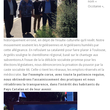
nom «
Occitanie​ »,
historiquement erroné, ​en​ ​dépit​ ​de​ ​l’insulte​ culturelle qu’il revêt. Notre
mouvement soutient les Argelésiennes et Argelésiens humiliés par
cette allégeance. En refoulant sa catalanité pour faire plaisir à Toulouse,
Argelès souligne le clientélisme régional, basé sur le chantage aux
subventions.A l’issue de la la débâcle socialiste promise pour les
élections législatives, nous dénoncerons la privation du pouvoir par la
caste socialiste 66. Celle-ci tient les réseaux, les emplois réservés et la
médiocratie.
Sur l’exemple corse, avec toute la patience requise,
nous obtiendrons l’assainissement des pratiques et nous
rétablirons la transparence, dans l’intérêt des habitants du
Pays Catalan et de leur avenir.