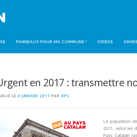
SSE
PANNEAUX POUR MA COMMUNE !
VIDÉOS
ADHÉ
Urgent en 2017 : transmettre no
UBLIÉ LE
3 JANVIER 2017
PAR
OPC
La population d
2011, selon les d
Pays Catalan ra