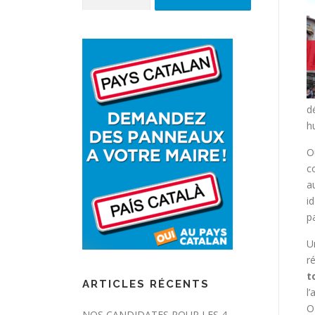
d
h
O
c
a
i
p
U
r
t
ARTICLES RÉCENTS
l
O
NOS CANDIDATES POUR LES 4