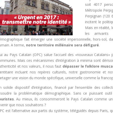
soit 4017 pers
Métropole Perpig
Perpignan (120 6
incitent le politi
Mais en réalité, 
les arrivants
émographique fait émerger une société impersonnelle, hors-sol, d
umain. A terme,
notre territoire millénaire sera défiguré
.
ui au Pays Catalan (OPC) salue l’accueil des «nouveaux Catalans» 
ommunes. Mais ces mécanismes d’intégration à minima sont dérisoir
uthenticité et nos valeurs, il nous faut
dépasser le folklore musca
dentitaire incluant nos repères culturels, notre gastronomie et no
artager une vision du monde spécifique, universelle comme la franco
n solide dispositif d’intégration, financé par l’ensemble des collect
ésoudre la problématique démographique. Sans ce puissant outi
ouristes
. Au mieux, ils consommeront le Pays Catalan comme un vul
’avenir que nous souhaitons ?
PC est l’alternative aux partis du système, téléguidés depuis Paris,