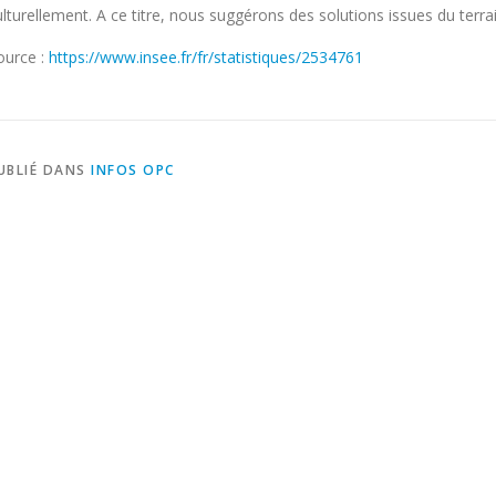
ulturellement. A ce titre, nous suggérons des solutions issues du terrai
ource :
https://www.insee.fr/fr/statistiques/2534761
UBLIÉ DANS
INFOS OPC