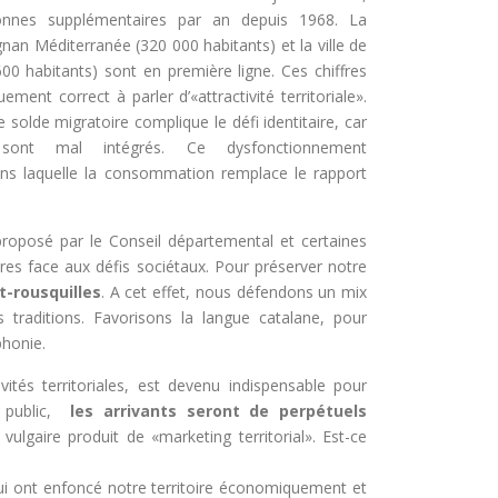
onnes supplémentaires par an depuis 1968. La
nan Méditerranée (320 000 habitants) et la ville de
00 habitants) sont en première ligne. Ces chiffres
quement correct à parler d’«attractivité territoriale».
le solde migratoire complique le défi identitaire, car
 sont mal intégrés. Ce dysfonctionnement
ans laquelle la consommation remplace le rapport
proposé par le Conseil départemental et certaines
es face aux défis sociétaux. Pour préserver notre
t-rousquilles
. A cet effet, nous défendons un mix
s traditions. Favorisons la langue catalane, pour
phonie.
ivités territoriales, est devenu indispensable pour
l public,
les arrivants seront de perpétuels
gaire produit de «marketing territorial». Est-ce
 qui ont enfoncé notre territoire économiquement et