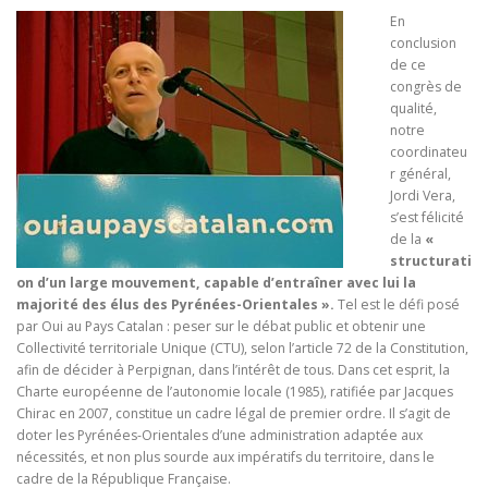
En
conclusion
de ce
congrès de
qualité,
notre
coordinateu
r général,
Jordi Vera,
s’est félicité
de la
«
structurati
on d’un large mouvement, capable d’entraîner avec lui la
majorité des élus des Pyrénées-Orientales ».
Tel est le défi posé
par Oui au Pays Catalan : peser sur le débat public et obtenir une
Collectivité territoriale Unique (CTU), selon l’article 72 de la Constitution,
afin de décider à Perpignan, dans l’intérêt de tous. Dans cet esprit, la
Charte européenne de l’autonomie locale (1985), ratifiée par Jacques
Chirac en 2007, constitue un cadre légal de premier ordre. Il s’agit de
doter les Pyrénées-Orientales d’une administration adaptée aux
nécessités, et non plus sourde aux impératifs du territoire, dans le
cadre de la République Française.