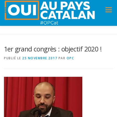
Menu
ACCUEIL
INFOS
DANS LA PRESSE
1er grand congrès : objectif 2020 !
PANNEAUX POUR MA COMMUNE !
VIDÉOS
PUBLIÉ LE
25 NOVEMBRE 2017
PAR
OPC
ADHÉSION
CHARTE DE VALEURS
STATUTS