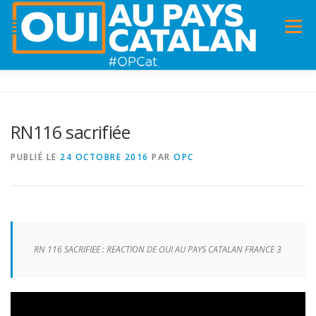
Menu
ACCUEIL
INFOS
DANS LA PRESSE
RN116 sacrifiée
PANNEAUX POUR MA COMMUNE !
VIDÉOS
PUBLIÉ LE
24 OCTOBRE 2016
PAR
OPC
ADHÉSION
CHARTE DE VALEURS
STATUTS
RN 116 SACRIFIEE : REACTION DE OUI AU PAYS CATALAN FRANCE 3