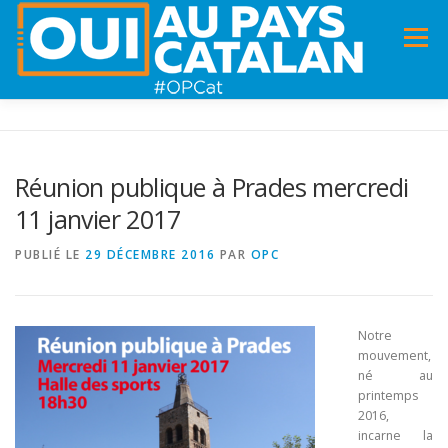
Menu
ACCUEIL
INFOS
DANS LA PRESSE
Réunion publique à Prades mercredi
11 janvier 2017
PANNEAUX POUR MA COMMUNE !
VIDÉOS
PUBLIÉ LE
29 DÉCEMBRE 2016
PAR
OPC
ADHÉSION
CHARTE DE VALEURS
STATUTS
Notre
mouvement,
né au
printemps
2016,
incarne la