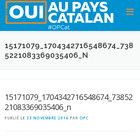
Menu
ACCUEIL
INFOS
DANS LA PRESSE
15171079_1704342716548674_738
5221083369035406_N
PANNEAUX POUR MA COMMUNE !
VIDÉOS
ADHÉSION
CHARTE DE VALEURS
STATUTS
15171079_1704342716548674_73852
21083369035406_n
PUBLIÉ LE
23 NOVEMBRE 2016
PAR
OPC