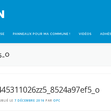
SSE
PANNEAUX POUR MA COMMUNE !
VIDÉOS
ADHÉ
5_O
445311026zz5_8524a97ef5_o
UBLIÉ LE
7 DÉCEMBRE 2016
PAR
OPC