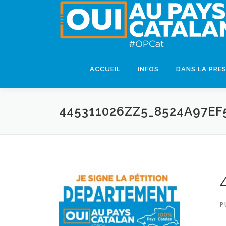
ACCUEIL
INFOS
DANS LA PRE
445311026ZZ5_8524A97EF
P