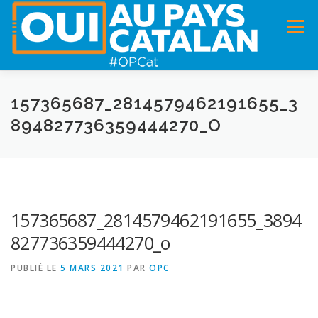
Menu
ACCUEIL
INFOS
DANS LA PRESSE
157365687_2814579462191655_3
894827736359444270_O
PANNEAUX POUR MA COMMUNE !
VIDÉOS
ADHÉSION
CHARTE DE VALEURS
STATUTS
157365687_2814579462191655_3894
827736359444270_o
PUBLIÉ LE
5 MARS 2021
PAR
OPC