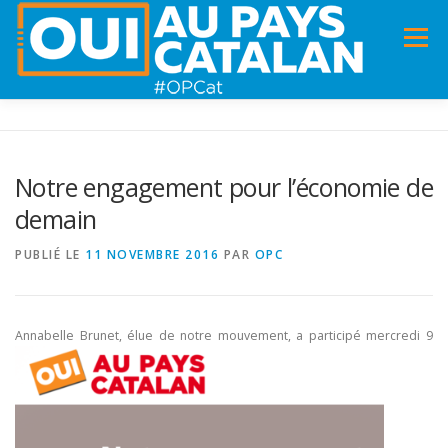
Menu
ACCUEIL
INFOS
DANS LA PRESSE
Notre engagement pour l’économie de
demain
PANNEAUX POUR MA COMMUNE !
VIDÉOS
PUBLIÉ LE
11 NOVEMBRE 2016
PAR
OPC
ADHÉSION
CHARTE DE VALEURS
STATUTS
Annabelle Brunet, élue
de notre mouvement, a participé mercredi 9