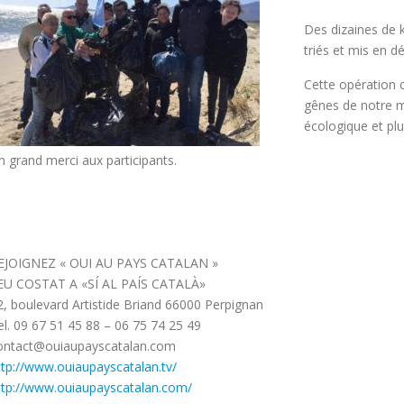
Des dizaines de k
triés et mis en d
Cette opération c
gênes de notre m
écologique et plu
n grand merci aux participants.
EJOIGNEZ « OUI AU PAYS CATALAN »
EU COSTAT A «SÍ AL PAÍS CATALÀ»
2, boulevard Artistide Briand 66000 Perpignan
el. 09 67 51 45 88 – 06 75 74 25 49
ontact@ouiaupayscatalan.com
ttp://www.ouiaupayscatalan.tv/
ttp://www.ouiaupayscatalan.com/