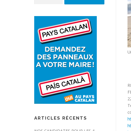
U
R
F
2
T
c
ARTICLES RÉCENTS
h
h
NOS CANDIDATES POUR LES 4