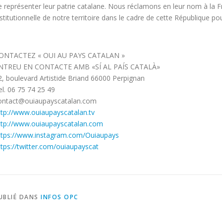
e représenter leur patrie catalane. Nous réclamons en leur nom à la F
nstitutionnelle de notre territoire dans le cadre de cette République pou
ONTACTEZ « OUI AU PAYS CATALAN »
NTREU EN CONTACTE AMB «SÍ AL PAÍS CATALÀ»
2, boulevard Artistide Briand 66000 Perpignan
el. 06 75 74 25 49
ontact@ouiaupayscatalan.com
ttp://www.ouiaupayscatalan.tv
ttp://www.ouiaupayscatalan.com
ttps://www.instagram.com/Ouiaupays
ttps://twitter.com/ouiaupayscat
UBLIÉ DANS
INFOS OPC