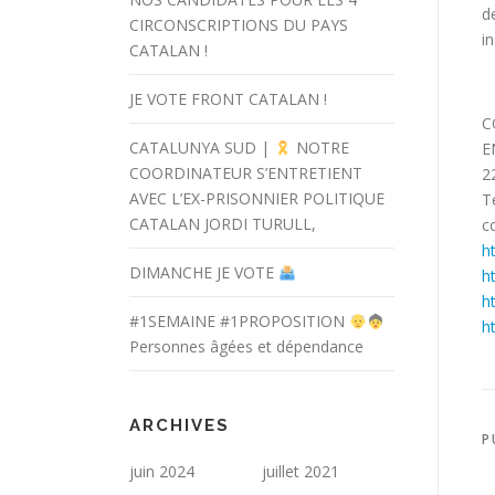
d
CIRCONSCRIPTIONS DU PAYS
i
CATALAN !
JE VOTE FRONT CATALAN !
C
CATALUNYA SUD |
NOTRE
E
COORDINATEUR S’ENTRETIENT
2
AVEC L’EX-PRISONNIER POLITIQUE
T
CATALAN JORDI TURULL,
c
h
DIMANCHE JE VOTE
h
h
#1SEMAINE #1PROPOSITION
h
Personnes âgées et dépendance
ARCHIVES
P
juin 2024
juillet 2021