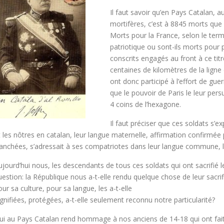
Il faut savoir qu’en Pays Catalan,
mortifères, c’est à 8845 morts que s
Morts pour la France, selon le ter
patriotique ou sont-ils morts pour pro
conscrits engagés au front à ce tit
centaines de kilomètres de la ligne 
ont donc participé à l’effort de guer
que le pouvoir de Paris le leur pers
4 coins de l’hexagone.
Il faut préciser que ces soldats s’e
t les nôtres en catalan, leur langue maternelle, affirmation confirmée p
ranchées, s’adressait à ses compatriotes dans leur langue commune, l
ujourd’hui nous, les descendants de tous ces soldats qui ont sacrifié 
uestion: la République nous a-t-elle rendu quelque chose de leur sacrifi
our sa culture, pour sa langue, les a-t-elle
ignifiées, protégées, a-t-elle seulement reconnu notre particularité?
ui au Pays Catalan rend hommage à nos anciens de 14-18 qui ont fait l