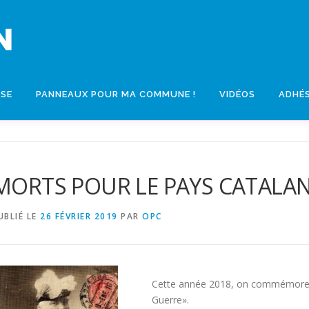
SSE
PANNEAUX POUR MA COMMUNE !
VIDÉOS
ADHÉ
MORTS POUR LE PAYS CATALA
UBLIÉ LE
26 FÉVRIER 2019
PAR
OPC
Cette année 2018, on commémore l
Guerre».