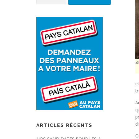
e
t
A
q
p
d
ARTICLES RÉCENTS
O
NOS CANDIDATES POUR LES 4