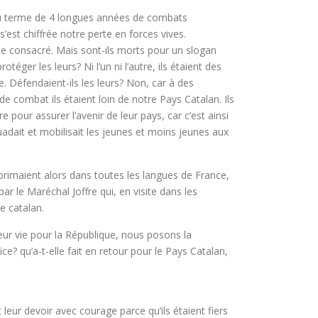
 au terme de 4 longues années de combats
’est chiffrée notre perte en forces vives.
me consacré. Mais sont-ils morts pour un slogan
téger les leurs? Ni l’un ni l’autre, ils étaient des
re.
Défendaient-ils les leurs? Non, car à des
de combat ils étaient loin de notre Pays Catalan. Ils
re pour assurer l’avenir de leur pays, car c’est ainsi
uadait et mobilisait les jeunes et moins jeunes aux
xprimaient alors dans toutes les langues de France,
ar le Maréchal Joffre qui, en visite dans les
e catalan.
leur vie pour la République, nous posons la
ce? qu’a-t-elle fait en retour pour le Pays Catalan,
eur devoir avec courage parce qu’ils étaient fiers