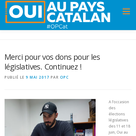
Menu
ACCUEIL
INFOS
DANS LA PRESSE
Merci pour vos dons pour les
législatives. Continuez !
PANNEAUX POUR MA COMMUNE !
VIDÉOS
PUBLIÉ LE
9 MAI 2017
PAR
OPC
ADHÉSION
CHARTE DE VALEURS
STATUTS
A l’occasion
des
élections
législatives
des 11 et 18
juin, Oui au