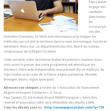
Pays Catalan
engage des
candidats
dans toutes
les
circonscripti
ons des
Pyrénées-Orientales. 25 000 € sont nécessaires pour balayer les
méthodes qui ont jeté le territoire dans la ruine économique, morale et
identitaire. Notre but : un département plus fort, libéré du rouleau-
compresseur de la Région Occitanie.
Cette semaine, notre secrétariat évalue les premiers soutiens reçus :
nous avons la preuve que notre programme est attendu par les
électeurs. Votre aide indispensable nous parvient d’ici et d’ailleurs, du
Pays Catalan et du reste de la France (région parisienne, Moselle,
Bretagne, Béarn, région lyonnaise).
Adressez vos chèques
à l’ordre de « Association de financement
Régions et Peuples Solidaires », à Oui au
Pays Catalan, 22, bd Aristide Briand 66000 Perpignan ». Votre don,
reversé à l’association citée, sera déductible des impôts à 66%.
Tous les détails sont ici :
http://ouiaupayscatalan.com/?p=778