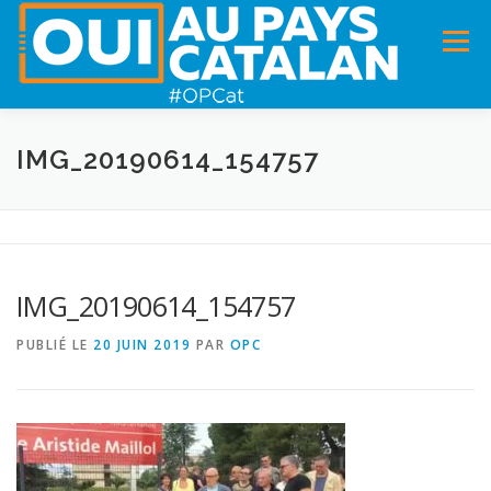
Menu
ACCUEIL
INFOS
DANS LA PRESSE
IMG_20190614_154757
PANNEAUX POUR MA COMMUNE !
VIDÉOS
IMG_20190614_154757
ADHÉSION
CHARTE DE VALEURS
STATUTS
PUBLIÉ LE
20 JUIN 2019
PAR
OPC