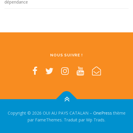
dépendance
NOUS SUIVRE !
Copyright © 2026 OUI AU PAYS CATALAN
–
OnePress
thème
par FameThemes. Traduit par Wp Trads.