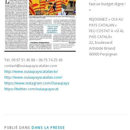
faut un budget digne !
»
REJOIGNEZ « OUI AU
PAYS CATALAN »
FEU COSTAT A «SÍ AL
PAÍS CATALÀ»
22, boulevard
Artistide Briand
66000 Perpignan
Tel. 09 67 51 45 88 – 06 75 74 25 49
contact@ouiaupayscatalan.c
om
http://
www.ouiaupayscatalan.tv/
http://
www.ouiaupayscatalan.com/
https://www.instagram.com/
Ouiaupays
https://twitter.com/
ouiaupayscat
PUBLIÉ DANS
DANS LA PRESSE