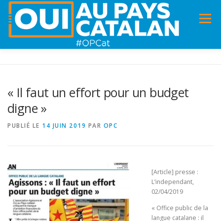
Menu
ACCUEIL
INFOS
DANS LA PRESSE
« Il faut un effort pour un budget
digne »
PANNEAUX POUR MA COMMUNE !
VIDÉOS
PUBLIÉ LE
14 JUIN 2019
PAR
OPC
ADHÉSION
CHARTE DE VALEURS
STATUTS
[Article] presse :
L’independant,
02/04/2019
« Office public de la
langue catalane : il