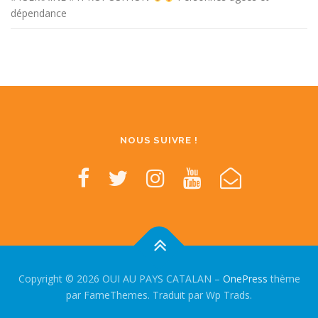
dépendance
NOUS SUIVRE !
Copyright © 2026 OUI AU PAYS CATALAN
–
OnePress
thème
par FameThemes. Traduit par Wp Trads.