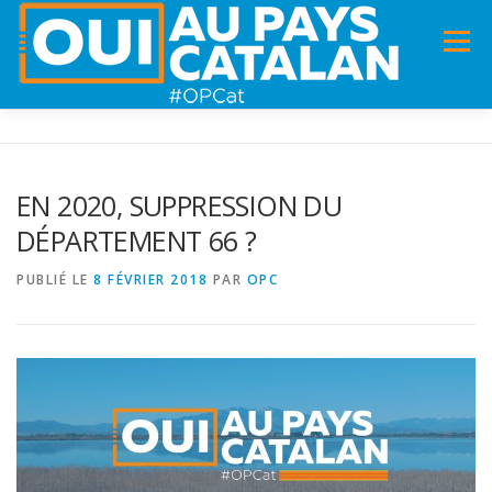
Menu
ACCUEIL
INFOS
DANS LA PRESSE
EN 2020, SUPPRESSION DU
DÉPARTEMENT 66 ?
PANNEAUX POUR MA COMMUNE !
VIDÉOS
PUBLIÉ LE
8 FÉVRIER 2018
PAR
OPC
ADHÉSION
CHARTE DE VALEURS
STATUTS