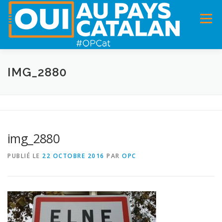
Menu
ACCUEIL
INFOS
DANS LA PRESSE
IMG_2880
PANNEAUX POUR MA COMMUNE !
VIDÉOS
img_2880
ADHÉSION
CHARTE DE VALEURS
STATUTS
PUBLIÉ LE
22 OCTOBRE 2016
PAR
OPC