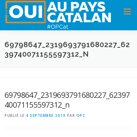
Menu
ACCUEIL
INFOS
DANS LA PRESSE
69798647_2319693791680227_62
39740071155597312_N
PANNEAUX POUR MA COMMUNE !
VIDÉOS
ADHÉSION
CHARTE DE VALEURS
STATUTS
69798647_2319693791680227_62397
40071155597312_n
PUBLIÉ LE
4 SEPTEMBRE 2019
PAR
OPC