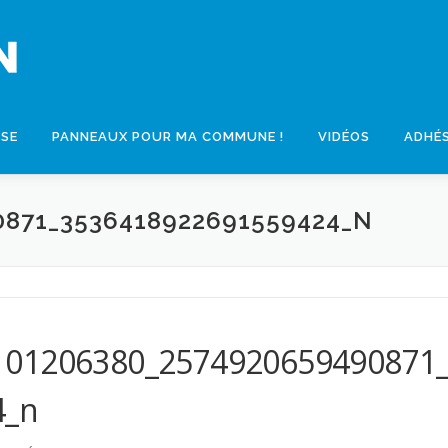
SSE
PANNEAUX POUR MA COMMUNE !
VIDÉOS
ADHÉ
0871_3536418922691559424_N
101206380_2574920659490871
4_n