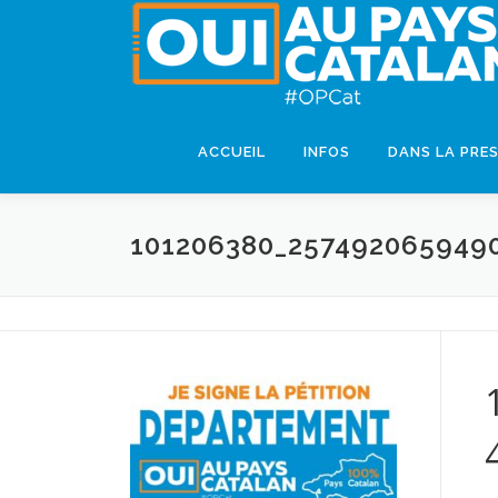
ACCUEIL
INFOS
DANS LA PRE
101206380_257492065949