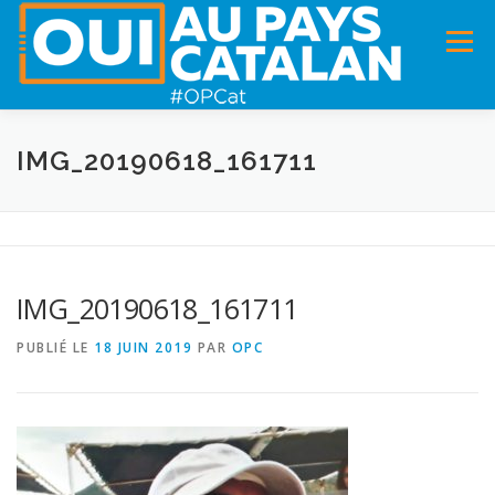
Menu
ACCUEIL
INFOS
DANS LA PRESSE
IMG_20190618_161711
PANNEAUX POUR MA COMMUNE !
VIDÉOS
IMG_20190618_161711
ADHÉSION
CHARTE DE VALEURS
STATUTS
PUBLIÉ LE
18 JUIN 2019
PAR
OPC