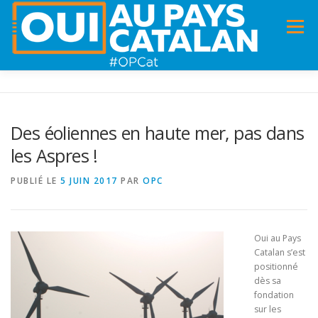
Menu
ACCUEIL
INFOS
DANS LA PRESSE
Des éoliennes en haute mer, pas dans
les Aspres !
PANNEAUX POUR MA COMMUNE !
VIDÉOS
PUBLIÉ LE
5 JUIN 2017
PAR
OPC
ADHÉSION
CHARTE DE VALEURS
STATUTS
Oui au Pays
Catalan s’est
positionné
dès sa
fondation
sur les