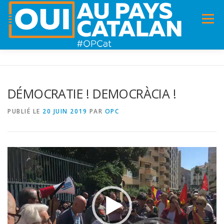
Menu
ACCUEIL
INFOS
DANS LA PRESSE
DÉMOCRATIE ! DEMOCRÀCIA !
PANNEAUX POUR MA COMMUNE !
VIDÉOS
PUBLIÉ LE
20 JUIN 2019
PAR
OPC
ADHÉSION
CHARTE DE VALEURS
STATUTS
Lecteur
vidéo