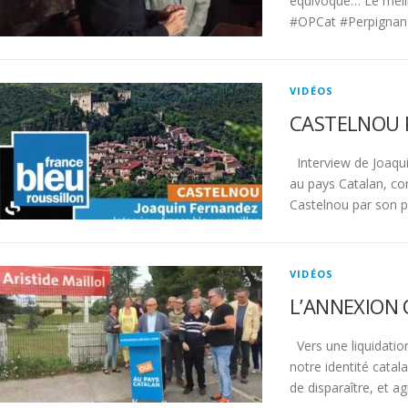
équivoque… Le meille
#OPCat #Perpignan
VIDÉOS
CASTELNOU 
Interview de Joaqu
au pays Catalan, co
Castelnou par son pr
VIDÉOS
L’ANNEXION
Vers une liquidation
notre identité cata
de disparaître, et a