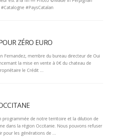
ur est à la fin !!!!! Photo ©Made In Perpignan
 #Catalogne #PaysCatalan
POUR ZÉRO EURO
in Fernandez, membre du bureau directeur de Oui
ncernant la mise en vente à 0€ du chateau de
opriétaire le Crédit …
 OCCITANE
 programmée de notre territoire et la dilution de
lane dans la région Occitanie. Nous pouvons refuser
gir pour les générations de …