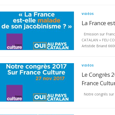
VIDÉOS
La France est
Emission sur Fran
CATALAN » FEU COS
Artistide Briand 66
VIDÉOS
Le Congrès 2
France Cultu
Notre congrés sur 