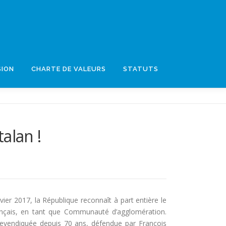
SION
CHARTE DE VALEURS
STATUTS
alan !
vier 2017, la République reconnaît à part entière le
nçais, en tant que Communauté d’agglomération.
revendiquée depuis 70 ans, défendue par François