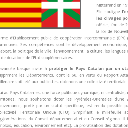
Mitterrand en 198
Elle souligne
l’
les clivages p
officiel, fort d
la loi de Nouvel
orme d’Etablissement public de coopération intercommunale (EPCI)
ommunes. Ses compétences sont le développement économique, l’
habitat, la politique de la ville, l’environnement, la culture, les langues
 de dotations de l’Etat supplémentaires.
’avancée basque invite à
protéger le Pays Catalan par un sta
upprimera les Départements, dont le 66, en vertu du Rapport Attali
illénaire soit jeté aux oubliettes, obtenons une collectivité territorial
ui au Pays Catalan est une force politique dynamique, ni centraliste,
erritoires, nous souhaitons doter les Pyrénées-Orientales d’une
ouvernance, porté par un statut spécifique, est rendu possible pa
ollectivité Territoriale Unique (CTU). Simplifiant le millefeuille
gglomérations, du Conseil départemental et du Conseil régional. I
mplois, éducation, environnement etc). La proratisation des dotati