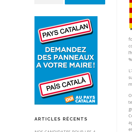
f
c
l’
%
L
s
m
O
t
g
C
ARTICLES RÉCENTS
a
e
NOS CANDIDATES POUR LES 4