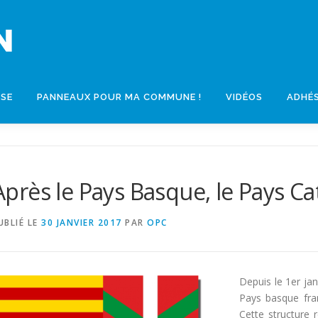
SSE
PANNEAUX POUR MA COMMUNE !
VIDÉOS
ADHÉ
Après le Pays Basque, le Pays Cat
UBLIÉ LE
30 JANVIER 2017
PAR
OPC
Depuis le 1
er
jan
Pays basque fra
Cette structure 