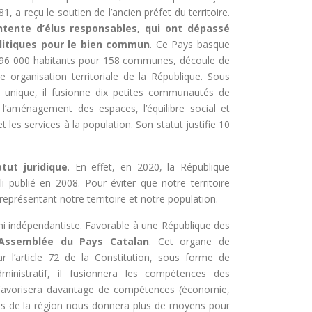
1, a reçu le soutien de l’ancien préfet du territoire.
entente d’élus responsables, qui ont dépassé
olitiques pour le bien commun
. Ce Pays basque
e 296 000 habitants pour 158 communes, découle de
le organisation territoriale de la République. Sous
 unique, il fusionne dix petites communautés de
aménagement des espaces, l’équilibre social et
 et les services à la population. Son statut justifie 10
tut juridique
. En effet, en 2020, la République
 publié en 2008. Pour éviter que notre territoire
e représentant notre territoire et notre population.
 ni indépendantiste. Favorable à une République des
Assemblée du Pays Catalan
. Cet organe de
r l’article 72 de la Constitution, sous forme de
 administratif, il fusionnera les compétences des
l favorisera davantage de compétences (économie,
ons de la région nous donnera plus de moyens pour