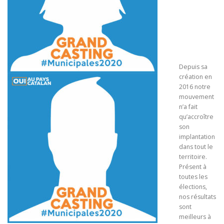
Depuis sa
création en
2016 notre
mouvement
n’a fait
qu’accroître
son
implantation
dans tout
le
territoire.
Présent à
toutes les
élections,
nos résultats
sont
meilleurs à