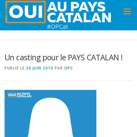
Menu
ACCUEIL
INFOS
DANS LA PRESSE
Un casting pour le PAYS CATALAN !
PANNEAUX POUR MA COMMUNE !
VIDÉOS
PUBLIÉ LE
28 JUIN 2019
PAR
OPC
ADHÉSION
CHARTE DE VALEURS
STATUTS