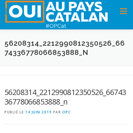
Menu
ACCUEIL
INFOS
DANS LA PRESSE
56208314_2212990812350526_66
74336778066853888_N
PANNEAUX POUR MA COMMUNE !
VIDÉOS
ADHÉSION
CHARTE DE VALEURS
STATUTS
56208314_2212990812350526_66743
36778066853888_n
PUBLIÉ LE
14 JUIN 2019
PAR
OPC