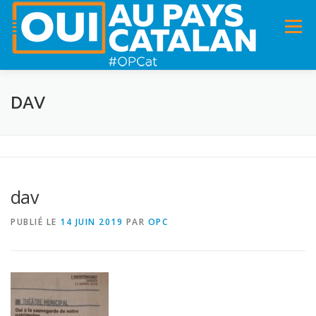
Menu
ACCUEIL
INFOS
DANS LA PRESSE
DAV
PANNEAUX POUR MA COMMUNE !
VIDÉOS
dav
ADHÉSION
CHARTE DE VALEURS
STATUTS
PUBLIÉ LE
14 JUIN 2019
PAR
OPC