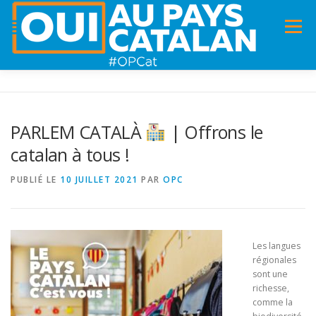
Menu
ACCUEIL
INFOS
DANS LA PRESSE
PARLEM CATALÀ
| Offrons le
catalan à tous !
PANNEAUX POUR MA COMMUNE !
VIDÉOS
PUBLIÉ LE
10 JUILLET 2021
PAR
OPC
ADHÉSION
CHARTE DE VALEURS
STATUTS
Les langues
régionales
sont une
richesse,
comme la