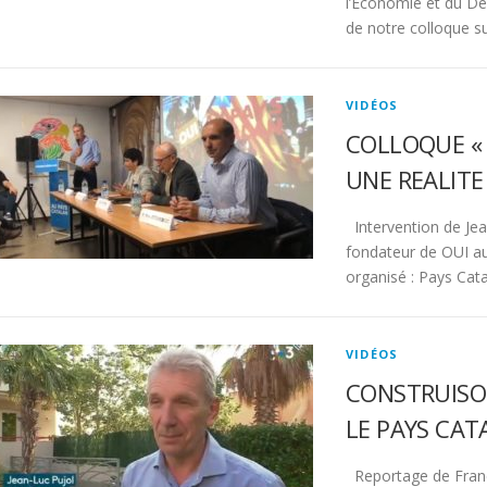
l’Economie et du Dév
de notre colloque s
VIDÉOS
COLLOQUE « 
UNE REALITE 
Intervention de Je
fondateur de OUI au
organisé : Pays Cat
VIDÉOS
CONSTRUISO
LE PAYS CAT
Reportage de Franc