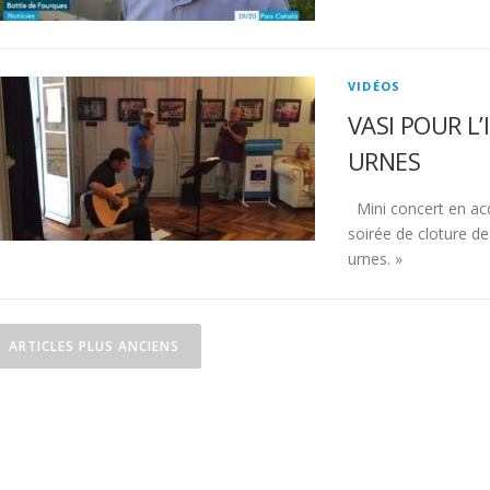
VIDÉOS
VASI POUR L’
URNES
Mini concert en aco
soirée de cloture de 
urnes. »
ARTICLES PLUS ANCIENS