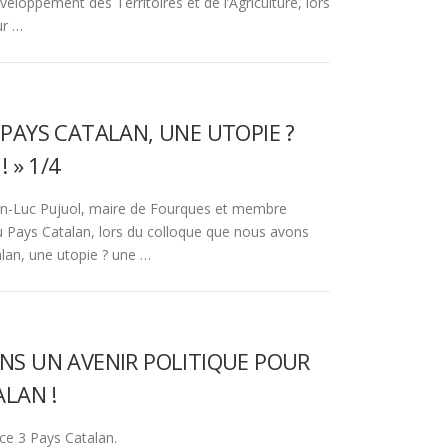
eloppement des Territoires et de l’Agriculture, lors
ur …
PAYS CATALAN, UNE UTOPIE ?
! » 1/4
an-Luc Pujuol, maire de Fourques et membre
 Pays Catalan, lors du colloque que nous avons
alan, une utopie ? une …
NS UN AVENIR POLITIQUE POUR
ALAN !
e 3 Pays Catalan.