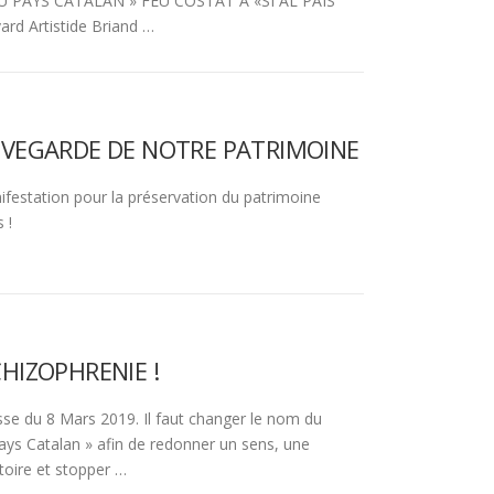
U PAYS CATALAN » FEU COSTAT A «SÍ AL PAÍS
rd Artistide Briand …
UVEGARDE DE NOTRE PATRIMOINE
ifestation pour la préservation du patrimoine
 !
CHIZOPHRENIE !
e du 8 Mars 2019. Il faut changer le nom du
ys Catalan » afin de redonner un sens, une
itoire et stopper …