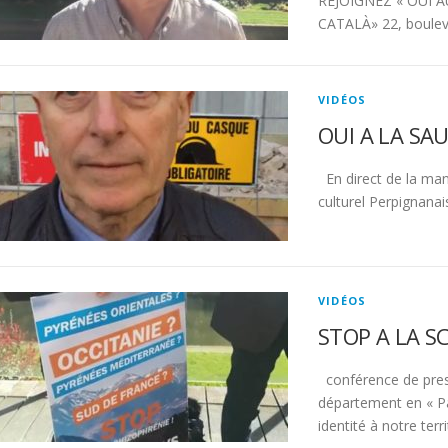
REJOIGNEZ « OUI A
CATALÀ» 22, bouleva
VIDÉOS
OUI A LA SA
En direct de la man
culturel Perpignanais
VIDÉOS
STOP A LA S
conférence de press
département en « Pa
identité à notre terr