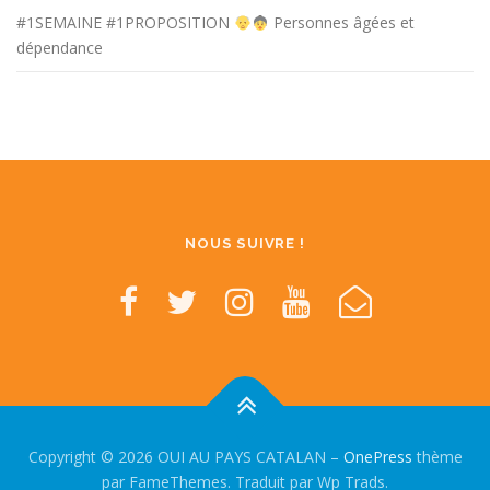
#1SEMAINE #1PROPOSITION
Personnes âgées et
dépendance
NOUS SUIVRE !
Copyright © 2026 OUI AU PAYS CATALAN
–
OnePress
thème
par FameThemes. Traduit par Wp Trads.