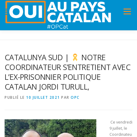
Menu
ACCUEIL
INFOS
DANS LA PRESSE
CATALUNYA SUD |
NOTRE
COORDINATEUR S’ENTRETIENT AVEC
PANNEAUX POUR MA COMMUNE !
VIDÉOS
L’EX-PRISONNIER POLITIQUE
CATALAN JORDI TURULL,
ADHÉSION
CHARTE DE VALEURS
STATUTS
PUBLIÉ LE
10 JUILLET 2021
PAR
OPC
Ce vendredi
9 juillet, le
Coordinateu